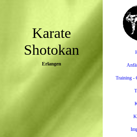
Karate
Shotokan
Erlangen
Anfä
Training -
T
K
K
Im